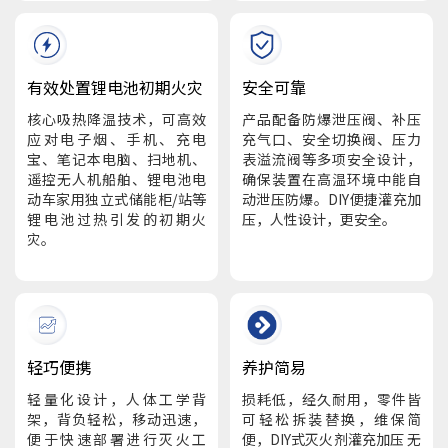
有效处置锂电池初期火灾
安全可靠
核心吸热降温技术，可高效
产品配备防爆泄压阀、补压
应对电子烟、手机、充电
充气口、安全切换阀、压力
宝、笔记本电脑、扫地机、
表溢流阀等多项安全设计，
遥控无人机船舶、锂电池电
确保装置在高温环境中能自
动车家用独立式储能柜/站等
动泄压防爆。DIY便捷灌充加
锂电池过热引发的初期火
压，人性设计，更安全。
灾。
轻巧便携
养护简易
轻量化设计，人体工学背
损耗低，经久耐用，零件皆
架，背负轻松，移动迅速，
可轻松拆装替换，维保简
便于快速部署进行灭火工
便，DIY式灭火剂灌充加压 无