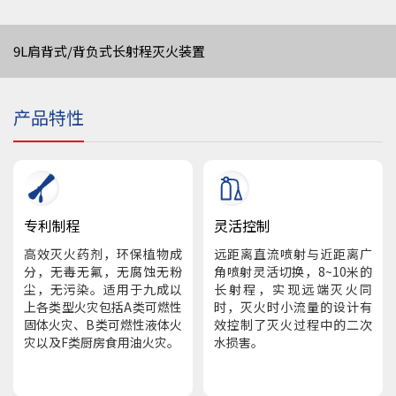
9L肩背式/背负式长射程灭火装置
产品特性
专利制程
灵活控制
高效灭火药剂，环保植物成
远距离直流喷射与近距离广
分，无毒无氟，无腐蚀无粉
角喷射灵活切换，8~10米的
尘，无污染。适用于九成以
长射程，实现远端灭火同
上各类型火灾包括A类可燃性
时，灭火时小流量的设计有
固体火灾、B类可燃性液体火
效控制了灭火过程中的二次
灾以及F类厨房食用油火灾。
水损害。